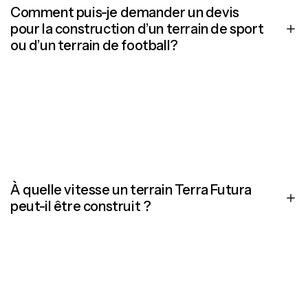
Comment puis-je demander un devis
pour la construction d’un terrain de sport
ou d’un terrain de football?
U kunt eenvoudig een offerte aanvragen voor de aanleg van
een sportveld of voetbalveld via ons contactformulier. U
kan ons ook steeds telefonisch bereiken. Wij begeleiden u
graag van bodemonderzoek tot oplevering.
À quelle vitesse un terrain Terra Futura
peut-il être construit ?
Cela dépend de l’ampleur du projet, mais en général, un
terrain entièrement neuf est réalisé en quelques mois.
Grâce à la structure de sol innovante, le terrain peut
souvent être utilisé plus rapidement que dans le cadre de
constructions classiques.