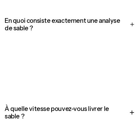
En quoi consiste exactement une analyse
de sable ?
Notre analyse du sable examine la composition, la
granulométrie et la perméabilité à l’eau du sable. Cela nous
permet de déterminer exactement quel type de sable est le
plus approprié pour atteindre les résultats souhaités, qu’il
s’agisse d’améliorer le drainage, d’accroître la stabilité ou
d’obtenir une structure de sol plus souple.
À quelle vitesse pouvez-vous livrer le
sable ?
Nous assurons une livraison ponctuelle et fiable, tant au
niveau local qu’international. Selon l’emplacement du projet