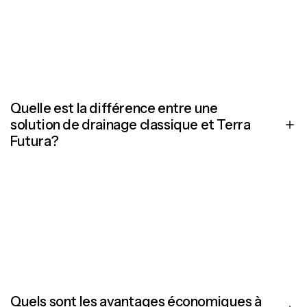
et le type de sable requis, nous adaptons la logistique sur
mesure, y compris le service de déchargement et une
planification claire.
Quelle est la différence entre une
solution de drainage classique et Terra
Futura?
Un système de drainage classique se contente d’évacuer
l’eau. Terra Futura va bien plus loin : il capture l’eau dans une
couche tampon et la remet à disposition du terrain. Ainsi, le
gazon reste plus longtemps vert, stable et praticable, avec
une irrigation nettement réduite.
Quels sont les avantages économiques à