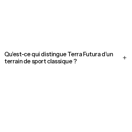
types de sable et nos solutions sont utilisés aussi bien dans
les clubs sportifs locaux que dans les stades internationaux
de premier plan. Nous assurons une livraison fiable et un
support technique, quelle que soit la localisation du projet.
Qu’est-ce qui distingue Terra Futura d’un
terrain de sport classique ?
Terra Futura est un système breveté qui combine drainage,
rétention d’eau et structure du sol en une solution intégrée.
Le résultat est un terrain de sport résistant au climat, qui
reste parfaitement praticable, nécessite moins d’irrigation
et offre des performances durables, même dans des
conditions météorologiques extrêmes.