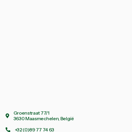
Groenstraat 77/1

3630 Maasmechelen, België
+32 (0)89 77 74 63
