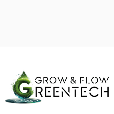
Our Future
Next post

Building Supply Chains in Agriculture