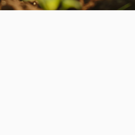
Sustainable Farming
The Role of Agronomists in Modern
Farming
We spotlight how agronomists are key to balancing