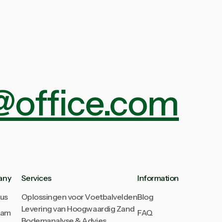
@office.com
any
Services
Information
us
Oplossingen voor Voetbalvelden
Blog
Levering van Hoogwaardig Zand
eam
FAQ
Bodemanalyse & Advies