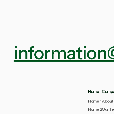
information
.
Home
Comp
Home 1
About 
Home 2
Our T